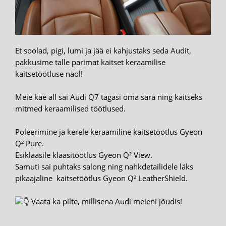
Et soolad, pigi, lumi ja jää ei kahjustaks seda Audit,
pakkusime talle parimat kaitset keraamilise
kaitsetöötluse näol!
Meie käe all sai Audi Q7 tagasi oma sära ning kaitseks
mitmed keraamilised töötlused.
Poleerimine ja kerele keraamiline kaitsetöötlus Gyeon
Q² Pure.
Esiklaasile klaasitöötlus Gyeon Q² View.
Samuti sai puhtaks salong ning nahkdetailidele läks
pikaajaline kaitsetöötlus Gyeon Q² LeatherShield.
Vaata ka pilte, millisena Audi meieni jõudis!