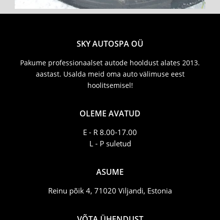
SKY AUTOSPA OÜ
Pakume professionaalset autode hooldust alates 2013.
aastast. Usalda meid oma auto välimuse eest
hoolitsemisel!
OLEME AVATUD
E - R 8.00-17.00
L - P suletud
ASUME
Reinu põik 4, 71020 Viljandi, Estonia
VÕTA ÜHENDUST