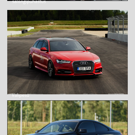
salongipuhastus
Välipesu