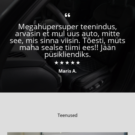
Megahüpersuper teenindus,
arvasin et mul uus auto, mitte
see, mis sinna viisin. Tõesti, müts
maha sealse tiimi ees!! Jään
püsikliendiks.
★
★
★
★
★
Maris A.
Teenused