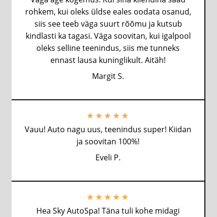
rohkem, kui oleks üldse eales oodata osanud,
siis see teeb väga suurt rõõmu ja kutsub
kindlasti ka tagasi. Väga soovitan, kui igalpool
oleks selline teenindus, siis me tunneks
ennast lausa kuninglikult. Aitäh!
Margit S.
Margit S.
★
★
★
★
★
Vauu! Auto nagu uus, teenindus super! Kiidan
ja soovitan 100%!
Eveli P.
Margit S.
★
★
★
★
★
Hea Sky AutoSpa! Täna tuli kohe midagi