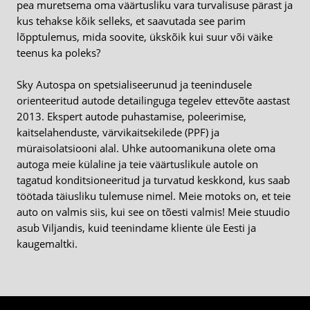
pea muretsema oma väärtusliku vara turvalisuse pärast ja
kus tehakse kõik selleks, et saavutada see parim
lõpptulemus, mida soovite, ükskõik kui suur või väike
teenus ka poleks?
Sky Autospa on spetsialiseerunud ja teenindusele
orienteeritud autode detailinguga tegelev ettevõte aastast
2013. Ekspert autode puhastamise, poleerimise,
kaitselahenduste, värvikaitsekilede (PPF) ja
müraisolatsiooni alal. Uhke autoomanikuna olete oma
autoga meie külaline ja teie väärtuslikule autole on
tagatud konditsioneeritud ja turvatud keskkond, kus saab
töötada täiusliku tulemuse nimel. Meie motoks on, et teie
auto on valmis siis, kui see on tõesti valmis! Meie stuudio
asub Viljandis, kuid teenindame kliente üle Eesti ja
kaugemaltki.