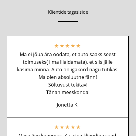
Klientide tagasiside
★
★
★
★
★
Ma ei jõua ära oodata, et auto saaks seest
tolmuseks( ilma liialdamata), et siis jälle
kasima minna. Auto on igakord nagu tutikas.
Ma olen absoluutne fänn!
Sõltuvust tekitav!
Tänan meeskonda!
Jonetta K.
★
★
★
★
★
Väga äge kogemus. Kui sina kliendina saad