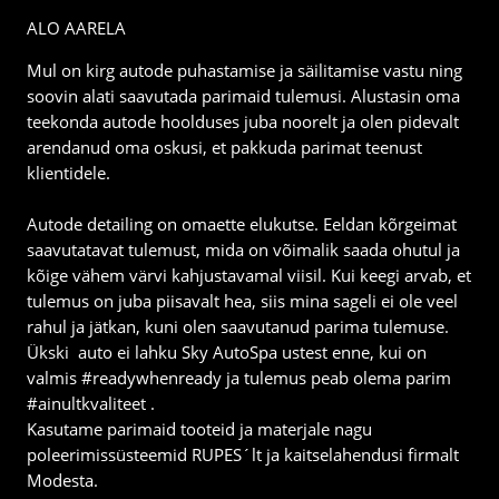
ALO AARELA
Mul on kirg autode puhastamise ja säilitamise vastu ning
soovin alati saavutada parimaid tulemusi. Alustasin oma
teekonda autode hoolduses juba noorelt ja olen pidevalt
arendanud oma oskusi, et pakkuda parimat teenust
klientidele.
Autode detailing on omaette elukutse. Eeldan kõrgeimat
saavutatavat tulemust, mida on võimalik saada ohutul ja
kõige vähem värvi kahjustavamal viisil. Kui keegi arvab, et
tulemus on juba piisavalt hea, siis mina sageli ei ole veel
rahul ja jätkan, kuni olen saavutanud parima tulemuse.
Ükski auto ei lahku Sky AutoSpa ustest enne, kui on
valmis #readywhenready ja tulemus peab olema parim
#ainultkvaliteet .
Kasutame parimaid tooteid ja materjale nagu
poleerimissüsteemid RUPES´lt ja kaitselahendusi firmalt
Modesta.