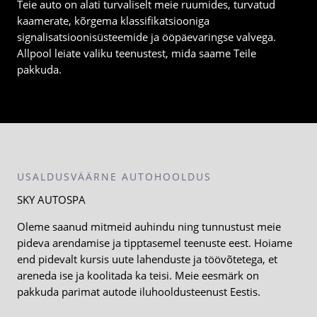
Teie auto on alati turvaliselt meie ruumides, turvatud
kaamerate, kõrgema klassifikatsiooniga
signalisatsioonisüsteemide ja ööpäevaringse valvega.
Allpool leiate valiku teenustest, mida saame Teile
pakkuda.
USALDUSVÄÄRNE AUTOHOOLDUS
SKY AUTOSPA
Oleme saanud mitmeid auhindu ning tunnustust meie
pideva arendamise ja tipptasemel teenuste eest. Hoiame
end pidevalt kursis uute lahenduste ja töövõtetega, et
areneda ise ja koolitada ka teisi. Meie eesmärk on
pakkuda parimat autode iluhooldusteenust Eestis.