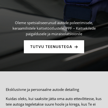
Oleme spetsialiseerunud autode poleerimisele,
keraamilistele kaitsetöötlustele, PPF – Kaitsekilede
paigaldusele ja müraisolatsioonile
TUTVU TEENUSTEGA
Eksklusiivne ja personaalne autode detailing
Kuidas oleks, kui saaksite jätta oma auto ettevõttesse, kus
teie autoga tegeletakse suure hoole ja kirega, kus Te ei