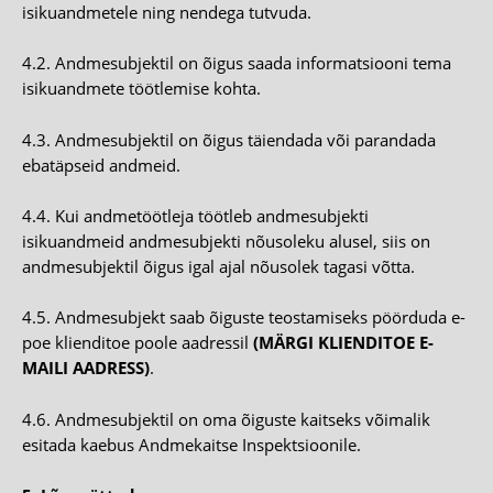
isikuandmetele ning nendega tutvuda.
4.2. Andmesubjektil on õigus saada informatsiooni tema
isikuandmete töötlemise kohta.
4.3. Andmesubjektil on õigus täiendada või parandada
ebatäpseid andmeid.
4.4. Kui andmetöötleja töötleb andmesubjekti
isikuandmeid andmesubjekti nõusoleku alusel, siis on
andmesubjektil õigus igal ajal nõusolek tagasi võtta.
4.5. Andmesubjekt saab õiguste teostamiseks pöörduda e-
poe klienditoe poole aadressil
(MÄRGI KLIENDITOE E-
MAILI AADRESS)
.
4.6. Andmesubjektil on oma õiguste kaitseks võimalik
esitada kaebus Andmekaitse Inspektsioonile.