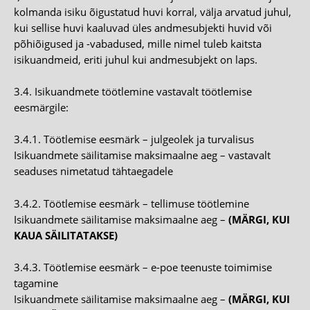
kolmanda isiku õigustatud huvi korral, välja arvatud juhul,
kui sellise huvi kaaluvad üles andmesubjekti huvid või
põhiõigused ja -vabadused, mille nimel tuleb kaitsta
isikuandmeid, eriti juhul kui andmesubjekt on laps.
3.4. Isikuandmete töötlemine vastavalt töötlemise
eesmärgile:
3.4.1. Töötlemise eesmärk – julgeolek ja turvalisus
Isikuandmete säilitamise maksimaalne aeg – vastavalt
seaduses nimetatud tähtaegadele
3.4.2. Töötlemise eesmärk – tellimuse töötlemine
Isikuandmete säilitamise maksimaalne aeg –
(MÄRGI, KUI
KAUA SÄILITATAKSE)
3.4.3. Töötlemise eesmärk – e-poe teenuste toimimise
tagamine
Isikuandmete säilitamise maksimaalne aeg –
(MÄRGI, KUI