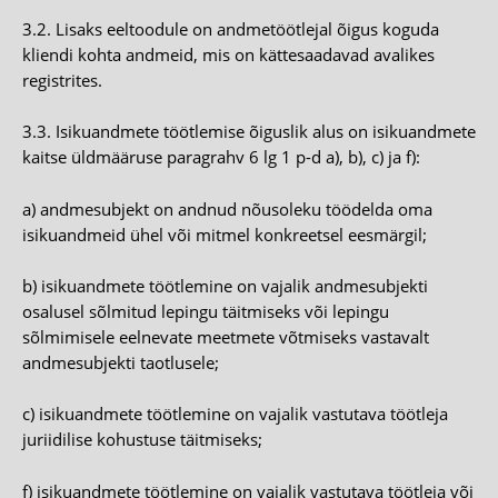
3.2. Lisaks eeltoodule on andmetöötlejal õigus koguda
kliendi kohta andmeid, mis on kättesaadavad avalikes
registrites.
3.3. Isikuandmete töötlemise õiguslik alus on isikuandmete
kaitse üldmääruse paragrahv 6 lg 1 p-d a), b), c) ja f):
a) andmesubjekt on andnud nõusoleku töödelda oma
isikuandmeid ühel või mitmel konkreetsel eesmärgil;
b) isikuandmete töötlemine on vajalik andmesubjekti
osalusel sõlmitud lepingu täitmiseks või lepingu
sõlmimisele eelnevate meetmete võtmiseks vastavalt
andmesubjekti taotlusele;
c) isikuandmete töötlemine on vajalik vastutava töötleja
juriidilise kohustuse täitmiseks;
f) isikuandmete töötlemine on vajalik vastutava töötleja või