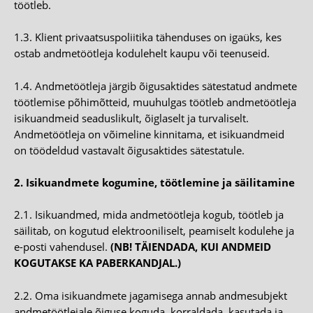
töötleb.
1.3. Klient privaatsuspoliitika tähenduses on igaüks, kes
ostab andmetöötleja kodulehelt kaupu või teenuseid.
1.4. Andmetöötleja järgib õigusaktides sätestatud andmete
töötlemise põhimõtteid, muuhulgas töötleb andmetöötleja
isikuandmeid seaduslikult, õiglaselt ja turvaliselt.
Andmetöötleja on võimeline kinnitama, et isikuandmeid
on töödeldud vastavalt õigusaktides sätestatule.
2. Isikuandmete kogumine, töötlemine ja säilitamine
2.1. Isikuandmed, mida andmetöötleja kogub, töötleb ja
säilitab, on kogutud elektrooniliselt, peamiselt kodulehe ja
e-posti vahendusel.
(NB! TÄIENDADA, KUI ANDMEID
KOGUTAKSE KA PABERKANDJAL.)
2.2. Oma isikuandmete jagamisega annab andmesubjekt
andmetöötlejale õiguse koguda, korraldada, kasutada ja