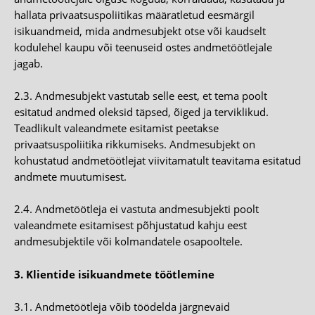
hallata privaatsuspoliitikas määratletud eesmärgil
isikuandmeid, mida andmesubjekt otse või kaudselt
kodulehel kaupu või teenuseid ostes andmetöötlejale
jagab.
2.3. Andmesubjekt vastutab selle eest, et tema poolt
esitatud andmed oleksid täpsed, õiged ja terviklikud.
Teadlikult valeandmete esitamist peetakse
privaatsuspoliitika rikkumiseks. Andmesubjekt on
kohustatud andmetöötlejat viivitamatult teavitama esitatud
andmete muutumisest.
2.4. Andmetöötleja ei vastuta andmesubjekti poolt
valeandmete esitamisest põhjustatud kahju eest
andmesubjektile või kolmandatele osapooltele.
3. Klientide isikuandmete töötlemine
3.1. Andmetöötleja võib töödelda järgnevaid