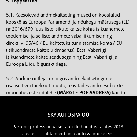
5. Lõppsätted
5.1. Käesolevad andmekaitsetingimused on koostatud
kooskõlas Euroopa Parlamendi ja nõukogu määrusega (EL)
nr 2016/679 füüsiliste isikute kaitse kohta isikuandmete
töötlemisel ja selliste andmete vaba liikumise ning
direktiivi 95/46 / EÜ kehtetuks tunnistamise kohta / EÜ
(isikuandmete kaitse üldmäärus), Eesti Vabariigi
isikuandmete kaitse seadusega ning Eesti Vabariigi ja
Euroopa Liidu õigusaktidega.
5.2. Andmetöötlejal on õigus andmekaitsetingimusi
osaliselt või täielikult muuta, teavitades andmesubjekte
muudatustest kodulehe
(MÄRGI E-POE AADRESS)
kaudu .
SKY AUTOSPA OÜ
Pakume professionaalset autode hooldust alates 2013.
aastast. Usalda meid oma auto välimuse eest