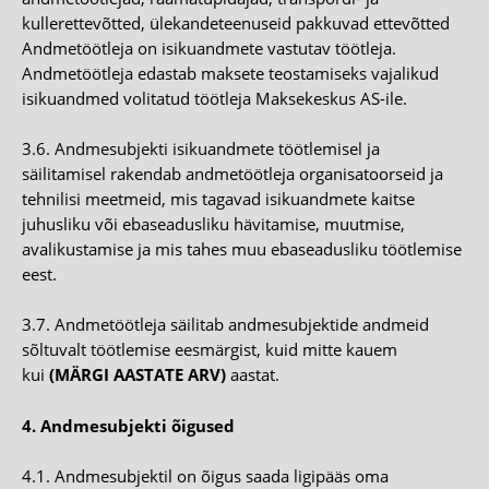
kullerettevõtted, ülekandeteenuseid pakkuvad ettevõtted
Andmetöötleja on isikuandmete vastutav töötleja.
Andmetöötleja edastab maksete teostamiseks vajalikud
isikuandmed volitatud töötleja Maksekeskus AS-ile.
3.6. Andmesubjekti isikuandmete töötlemisel ja
säilitamisel rakendab andmetöötleja organisatoorseid ja
tehnilisi meetmeid, mis tagavad isikuandmete kaitse
juhusliku või ebaseadusliku hävitamise, muutmise,
avalikustamise ja mis tahes muu ebaseadusliku töötlemise
eest.
3.7. Andmetöötleja säilitab andmesubjektide andmeid
sõltuvalt töötlemise eesmärgist, kuid mitte kauem
kui
(MÄRGI AASTATE ARV)
aastat.
4. Andmesubjekti õigused
4.1. Andmesubjektil on õigus saada ligipääs oma