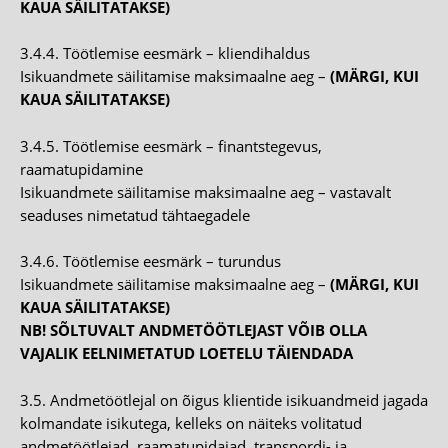
KAUA SÄILITATAKSE)
3.4.4. Töötlemise eesmärk – kliendihaldus
Isikuandmete säilitamise maksimaalne aeg –
(MÄRGI, KUI
KAUA SÄILITATAKSE)
3.4.5. Töötlemise eesmärk – finantstegevus,
raamatupidamine
Isikuandmete säilitamise maksimaalne aeg – vastavalt
seaduses nimetatud tähtaegadele
3.4.6. Töötlemise eesmärk – turundus
Isikuandmete säilitamise maksimaalne aeg –
(MÄRGI, KUI
KAUA SÄILITATAKSE)
NB! SÕLTUVALT ANDMETÖÖTLEJAST VÕIB OLLA
VAJALIK EELNIMETATUD LOETELU TÄIENDADA
3.5. Andmetöötlejal on õigus klientide isikuandmeid jagada
kolmandate isikutega, kelleks on näiteks volitatud
andmetöötlejad, raamatupidajad, transpordi- ja