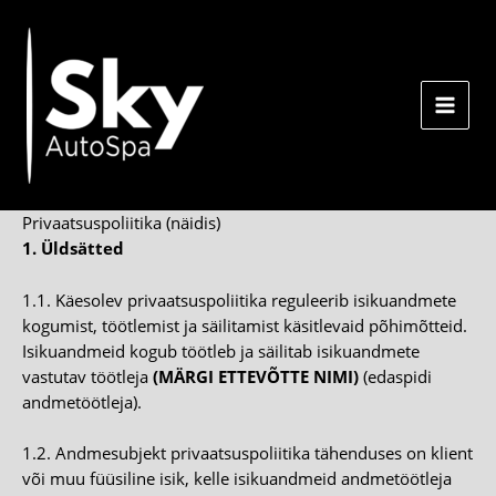
Skip
to
content
Privaatsuspoliitika (näidis)
1. Üldsätted
1.1. Käesolev privaatsuspoliitika reguleerib isikuandmete
kogumist, töötlemist ja säilitamist käsitlevaid põhimõtteid.
Isikuandmeid kogub töötleb ja säilitab isikuandmete
vastutav töötleja
(MÄRGI ETTEVÕTTE NIMI)
(edaspidi
andmetöötleja).
1.2. Andmesubjekt privaatsuspoliitika tähenduses on klient
või muu füüsiline isik, kelle isikuandmeid andmetöötleja