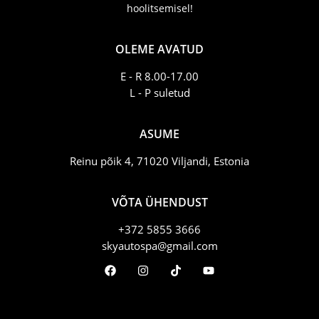
hoolitsemisel!
OLEME AVATUD
E - R 8.00-17.00
L - P suletud
ASUME
Reinu põik 4, 71020 Viljandi, Estonia
VÕTA ÜHENDUST
+372 5855 3666
skyautospa@gmail.com