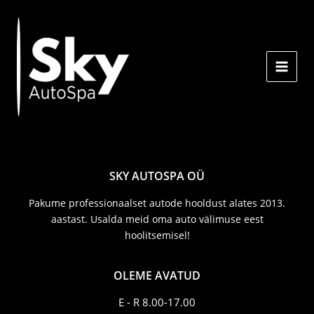
Skip
to
content
SKY AUTOSPA OÜ
Pakume professionaalset autode hooldust alates 2013.
aastast. Usalda meid oma auto välimuse eest
hoolitsemisel!
OLEME AVATUD
E - R 8.00-17.00