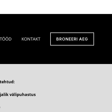
Search
Reinu põik 4, 71020 Viljandi, Estonia
 TÖÖD
KONTAKT
BRONEERI AEG
 tehtud:
jalik välipuhastus
e