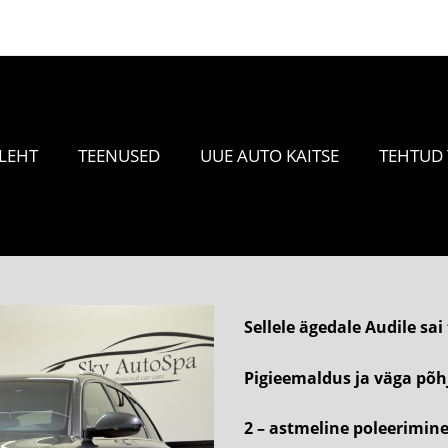
Tel. +372 5855 3666
LEHT
TEENUSED
UUE AUTO KAITSE
TEHTUD
Sellele ägedale Audile sai
Pigieemaldus ja väga põh
2 – astmeline poleerimin