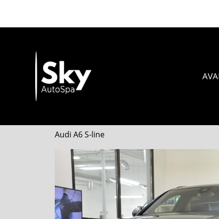
Skip
to
content
AVA
Audi A6 S-line