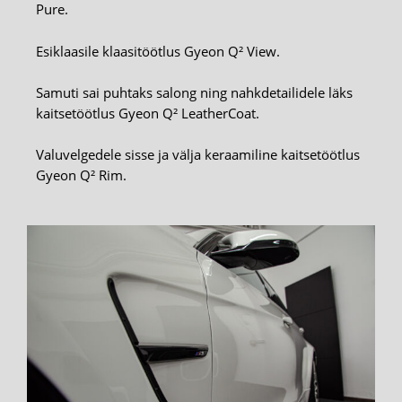
Pure.
Esiklaasile klaasitöötlus Gyeon Q² View.
Samuti sai puhtaks salong ning nahkdetailidele läks
kaitsetöötlus Gyeon Q² LeatherCoat.
Valuvelgedele sisse ja välja keraamiline kaitsetöötlus
Gyeon Q² Rim.