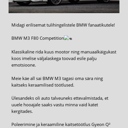
Midagi erilisemat tulihingelistele BMW fanaatikutele!
BMW M3 F80 Competition
Klassikaline rida kuus mootor ning manuaalkäigukast
koos imelise väljalaskega toovad esile palju
emotsioone.
Meie käe all sai BMW M3 tagasi oma sära ning
kaitseks keraamilised töötlused.
Ülesandeks oli auto talveuneks ettevalmistada, et
uuele hooajale saaks vastu minna vaid katet
kergitades.
Poleerimine ja keraamiline kaitsetöötlus Gyeon Q²