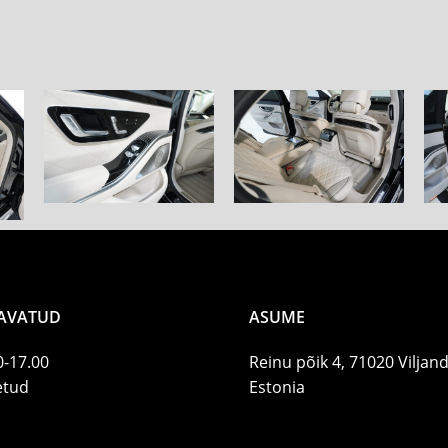
AVATUD
ASUME
0-17.00
Reinu põik 4, 71020 Viljand
letud
Estonia