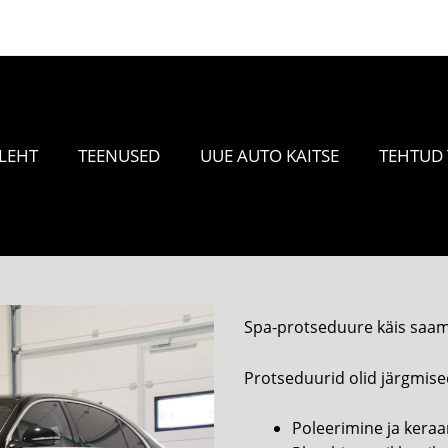
Tel. +372 5855 3666
LEHT
TEENUSED
UUE AUTO KAITSE
TEHTUD
Spa-protseduure käis saam
Protseduurid olid järgmise
Poleerimine ja kera