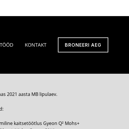
Search
Reinu põik 4, 71020 Viljandi, Estonia
 TÖÖD
KONTAKT
BRONEERI AEG
as 2021 aasta MB lipulaev.
d:
amiline kaitsetöötlus Gyeon Q² Mohs+