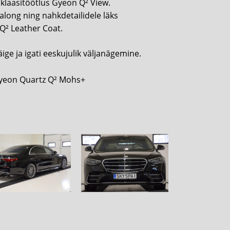
 klaasitöötlus Gyeon Q² View.
along ning nahkdetailidele läks
Q² Leather Coat.
ge ja igati eeskujulik väljanägemine.
 Gyeon Quartz Q² Mohs+