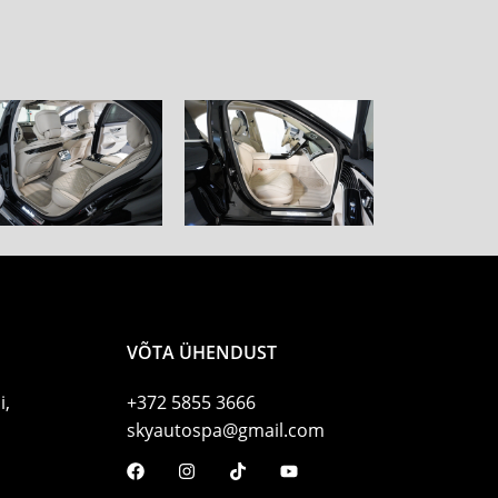
VÕTA ÜHENDUST
i,
+372 5855 3666
skyautospa@gmail.com