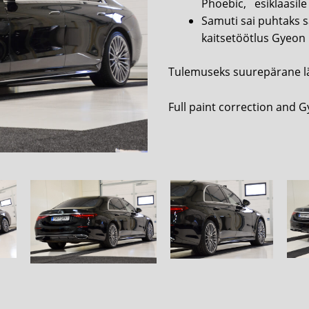
Phoebic, esiklaasile
Samuti sai puhtaks s
kaitsetöötlus Gyeon 
Tulemuseks suurepärane läi
Full paint correction and