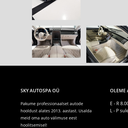
SKY AUTOSPA OÜ
OLEME 
E - R 8.0
Pakume professionaalset autode
L - P su
hooldust alates 2013. aastast. Usalda
meid oma auto välimuse eest
hoolitsemisel!