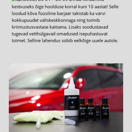
kestvuseks õige hoolduse korral kuni 10 aastat! Selle
loodud kõva füüsiline barjäär takistab ka värvi
kokkupuudet väliskeskkonnaga ning toimib
kriimustusvastase kaitsena. Lisaks soodustavad
tugevad vetthülgavad omadused isepuhastuvat
toimet. Selline lahendus sobib eelkõige uuele autole.