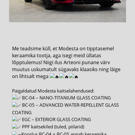
Me teadsime küll, et Modesta on tipptasemel
keraamika tootja, aga isegi meid üllatas
lõpptulemus! Niigi ilus Arteoni punane värv
muutus uskumatult sügavaks klaasiks ning läige
on lihtsalt mega
Paigaldatud Modesta kaitselahendused:
BC-04 – NANO-TITANIUM GLASS COATING
BC-05 – ADVANCED WATER-REPELLENT GLASS
COATING
EGC – EXTERIOR GLASS COATING
PPF kaitsekiled (tuled, piilarid)
Kooslus BC-04 + BC-05 annab keraamika