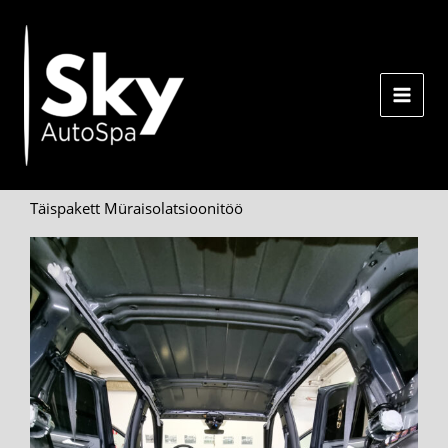
Skip
to
content
Täispakett Müraisolatsioonitöö