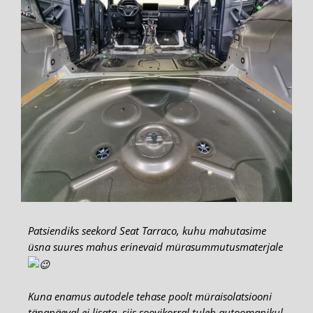
Patsiendiks seekord Seat Tarraco, kuhu mahutasime
üsna suures mahus erinevaid mürasummutusmaterjale
Kuna enamus autodele tehase poolt müraisolatsiooni
tänapäeval ei lisata, siis soovikorral tuleb autoomanikul